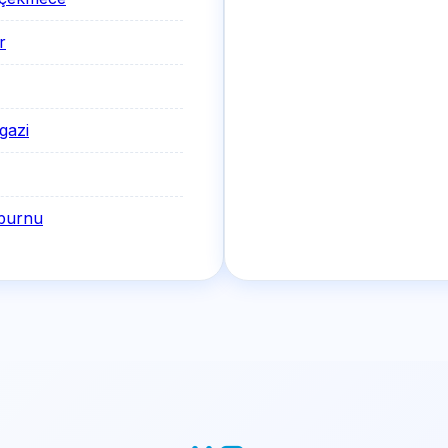
r
gazi
burnu