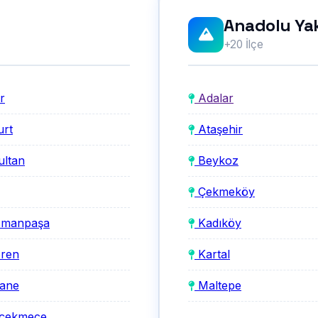
Anadolu Ya
+20 İlçe
r
Adalar
rt
Ataşehir
ltan
Beykoz
Çekmeköy
smanpaşa
Kadıköy
ren
Kartal
ane
Maltepe
çekmece