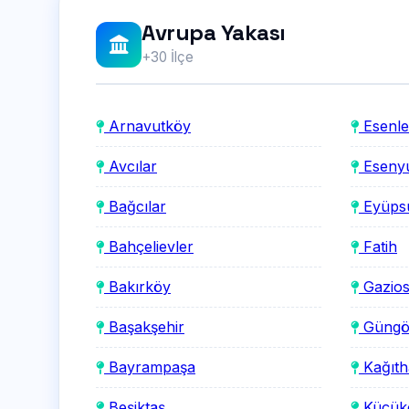
Avrupa Yakası
+30 İlçe
Arnavutköy
Esenle
Avcılar
Esenyu
Bağcılar
Eyüpsu
Bahçelievler
Fatih
Bakırköy
Gazio
Başakşehir
Güngö
Bayrampaşa
Kağıth
Beşiktaş
Küçük