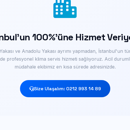
anbul'un 100%'üne Hizmet Veriy
Yakası ve Anadolu Yakası ayrımı yapmadan, İstanbul'un tüm
de profesyonel klima servis hizmeti sağlıyoruz. Acil duruml
müdahale ekibimiz en kısa sürede adresinizde.
Size Ulaşalım: 0212 993 14 89