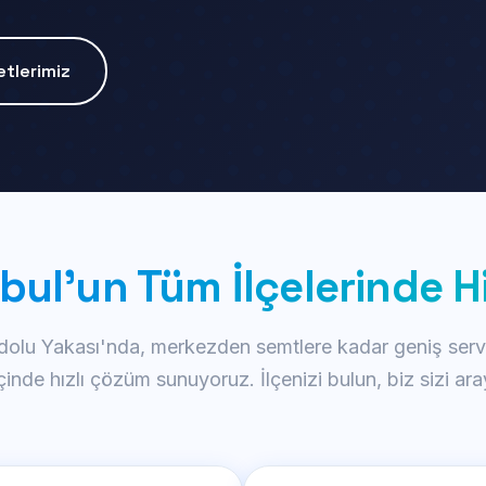
tlerimiz
bul'un Tüm İlçelerinde 
olu Yakası'nda, merkezden semtlere kadar geniş servi
çinde hızlı çözüm sunuyoruz. İlçenizi bulun, biz sizi ara