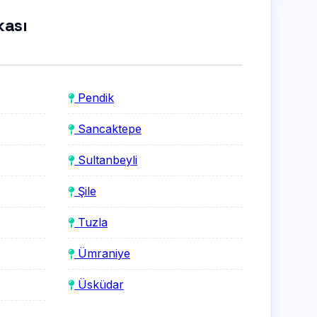
kası
Pendik
Sancaktepe
Sultanbeyli
Şile
Tuzla
Ümraniye
Üsküdar