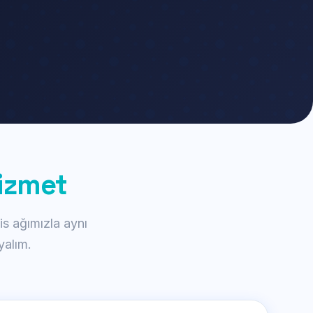
Hizmet
s ağımızla aynı
yalım.