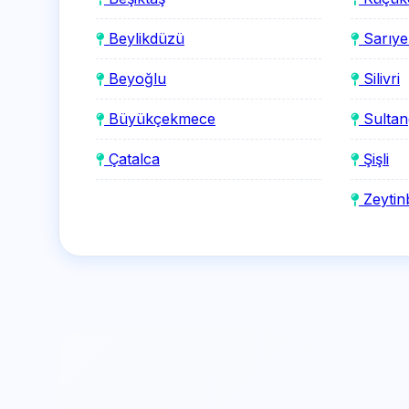
Beylikdüzü
Sarıye
Beyoğlu
Silivri
Büyükçekmece
Sultan
Çatalca
Şişli
Zeytin