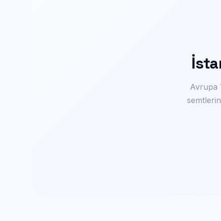
İst
Avrupa 
semtlerin